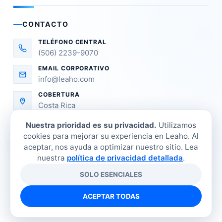
CONTACTO
TELÉFONO CENTRAL
(506) 2239-9070
EMAIL CORPORATIVO
info@leaho.com
COBERTURA
Costa Rica
Nuestra prioridad es su privacidad.
Utilizamos
cookies para mejorar su experiencia en Leaho. Al
aceptar, nos ayuda a optimizar nuestro sitio. Lea
nuestra
política de privacidad detallada
.
SOLO ESENCIALES
©
2026
LEAHO Refrigeración Industrial. Todos los
derechos reservados.
ACEPTAR TODAS
Tienda
Sucursales
Contacto
Política de privacidad
Términos y condiciones