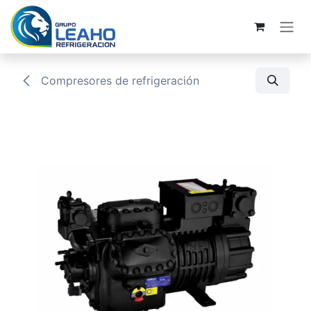
Ir al contenido
Compresores de refrigeración