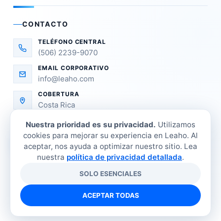
CONTACTO
TELÉFONO CENTRAL
(506) 2239-9070
EMAIL CORPORATIVO
info@leaho.com
COBERTURA
Costa Rica
Nuestra prioridad es su privacidad.
Utilizamos
cookies para mejorar su experiencia en Leaho. Al
aceptar, nos ayuda a optimizar nuestro sitio. Lea
nuestra
política de privacidad detallada
.
SOLO ESENCIALES
©
2026
LEAHO Refrigeración Industrial. Todos los
derechos reservados.
ACEPTAR TODAS
Tienda
Sucursales
Contacto
Política de privacidad
Términos y condiciones