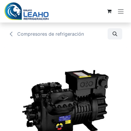
Ir al contenido
Compresores de refrigeración