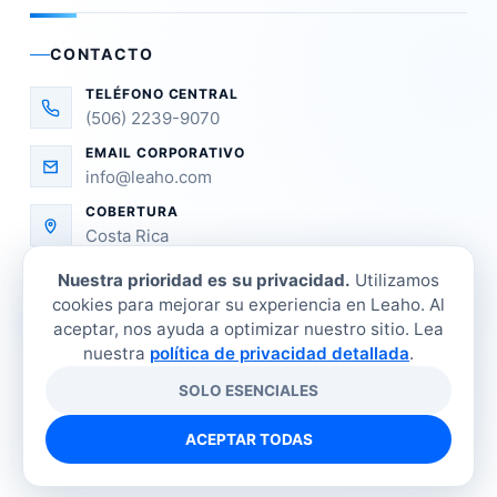
CONTACTO
TELÉFONO CENTRAL
(506) 2239-9070
EMAIL CORPORATIVO
info@leaho.com
COBERTURA
Costa Rica
Nuestra prioridad es su privacidad.
Utilizamos
cookies para mejorar su experiencia en Leaho. Al
aceptar, nos ayuda a optimizar nuestro sitio. Lea
nuestra
política de privacidad detallada
.
SOLO ESENCIALES
©
2026
LEAHO Refrigeración Industrial. Todos los
derechos reservados.
ACEPTAR TODAS
Tienda
Sucursales
Contacto
Política de privacidad
Términos y condiciones