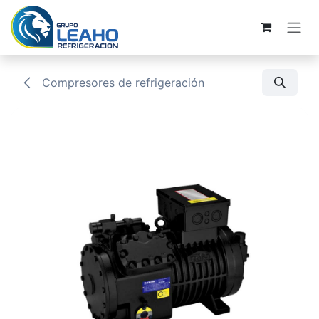
Ir al contenido
Compresores de refrigeración