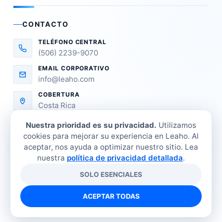
CONTACTO
TELÉFONO CENTRAL
(506) 2239-9070
EMAIL CORPORATIVO
info@leaho.com
COBERTURA
Costa Rica
Nuestra prioridad es su privacidad.
Utilizamos
cookies para mejorar su experiencia en Leaho. Al
aceptar, nos ayuda a optimizar nuestro sitio. Lea
nuestra
política de privacidad detallada
.
SOLO ESENCIALES
©
2026
LEAHO Refrigeración Industrial. Todos los
derechos reservados.
ACEPTAR TODAS
Tienda
Sucursales
Contacto
Política de privacidad
Términos y condiciones