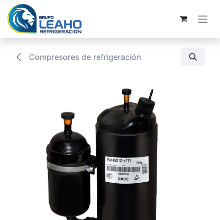
Ir al contenido
Compresores de refrigeración