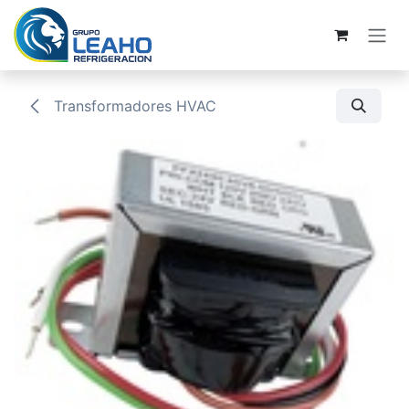
Ir al contenido
Transformadores HVAC