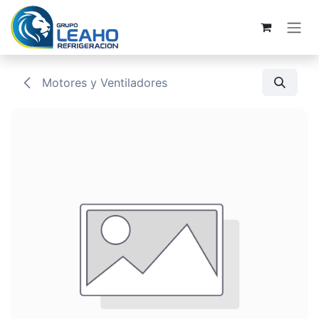
Ir al contenido
Motores y Ventiladores