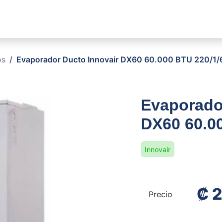
sotros
Soluciones
Productos
Sucursales
Blog
os
Evaporador Ducto Innovair DX60 60.000 BTU 220/1
Evaporado
DX60 60.0
Innovair
₡
2
Precio