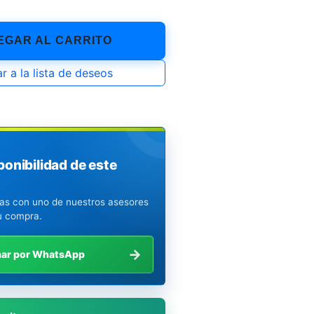
GAR AL CARRITO
r a la lista de deseos
ponibilidad de este
ias con uno de nuestros asesores
u compra.
→
mar por WhatsApp