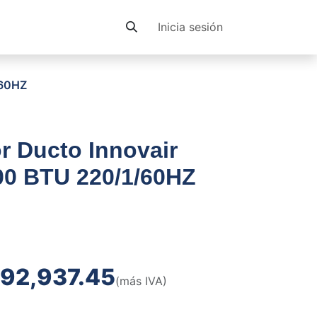
Contacto
Inicia sesión
/60HZ
r Ducto Innovair
00 BTU 220/1/60HZ
92,937.45
(más IVA)