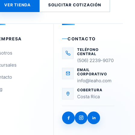
VER TIENDA
SOLICITAR COTIZACIÓN
EMPRESA
CONTACTO
TELÉFONO
sotros
CENTRAL
(506) 2239-9070
ursales
EMAIL
CORPORATIVO
tacto
info@leaho.com
g
COBERTURA
Costa Rica