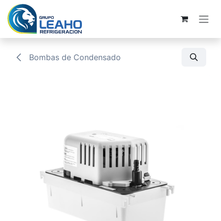
Ir al contenido
Bombas de Condensado