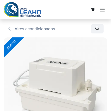
Ir al contenido
Aires acondicionados
¡Nuevo!