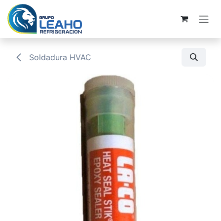
Ir al contenido
Soldadura HVAC