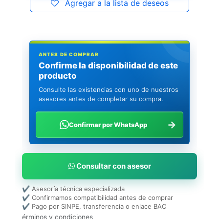
Agregar a la lista de deseos
ANTES DE COMPRAR
Confirme la disponibilidad de este
producto
Consulte las existencias con uno de nuestros
asesores antes de completar su compra.
→
Confirmar por WhatsApp
Consultar con asesor
✔ Asesoría técnica especializada
✔ Confirmamos compatibilidad antes de comprar
✔ Pago por SINPE, transferencia o enlace BAC
érminos y condiciones