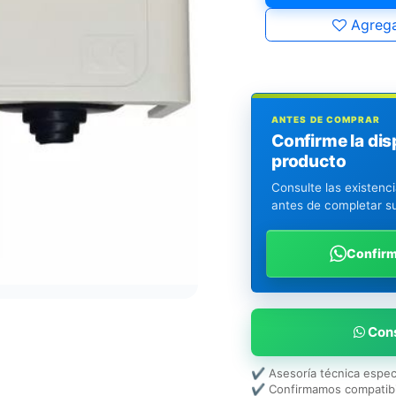
Agrega
ANTES DE COMPRAR
Confirme la dis
producto
Consulte las existenc
antes de completar s
Confir
Cons
✔ Asesoría técnica espec
✔ Confirmamos compatibi