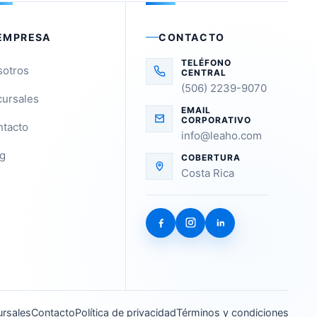
EMPRESA
CONTACTO
TELÉFONO
sotros
CENTRAL
(506) 2239-9070
ursales
EMAIL
CORPORATIVO
tacto
info@leaho.com
g
COBERTURA
Costa Rica
rsales
Contacto
Política de privacidad
Términos y condiciones