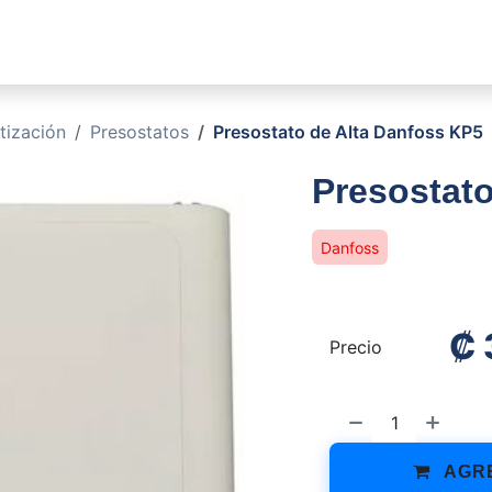
sotros
Soluciones
Productos
Sucursales
Blog
tización
Presostatos
Presostato de Alta Danfoss KP5
Presostato
Danfoss
₡
Precio
AGRE