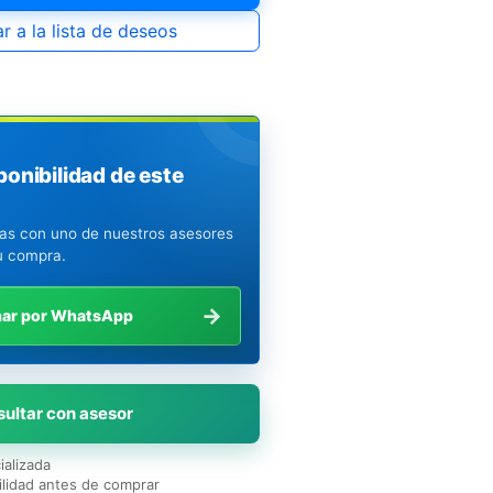
r a la lista de deseos
ponibilidad de este
ias con uno de nuestros asesores
u compra.
→
mar por WhatsApp
ultar con asesor
ializada
lidad antes de comprar