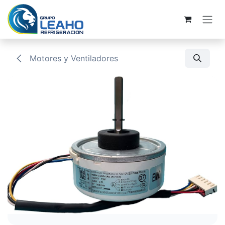
Ir al contenido
Motores y Ventiladores