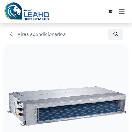
Ir al contenido
Aires acondicionados