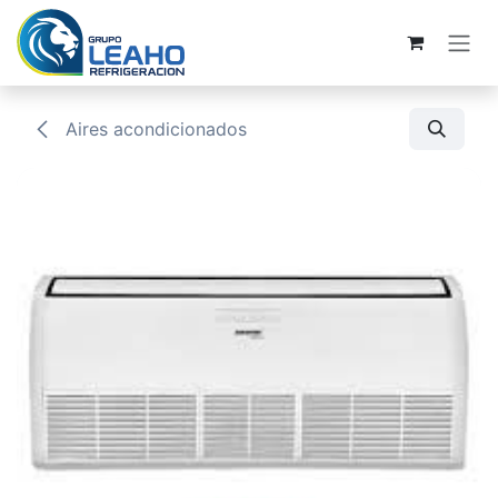
Ir al contenido
Aires acondicionados