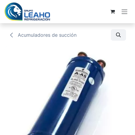
Ir al contenido
Acumuladores de succión