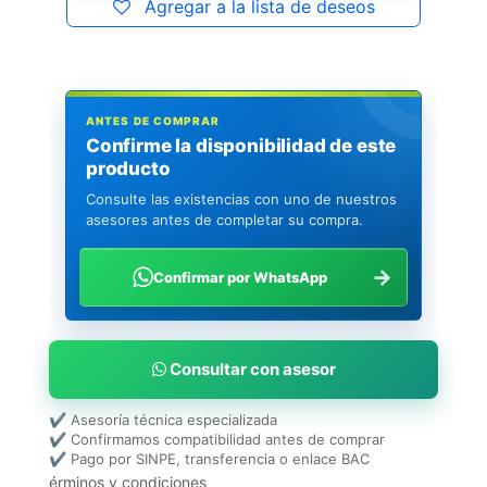
Agregar a la lista de deseos
ANTES DE COMPRAR
Confirme la disponibilidad de este
producto
Consulte las existencias con uno de nuestros
asesores antes de completar su compra.
→
Confirmar por WhatsApp
Consultar con asesor
✔ Asesoría técnica especializada
✔ Confirmamos compatibilidad antes de comprar
✔ Pago por SINPE, transferencia o enlace BAC
érminos y condiciones