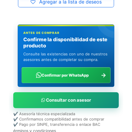
Agregar a la lista de deseos
ANTES DE COMPRAR
Confirme la disponibilidad de este
producto
Consulte las existencias con uno de nuestros
asesores antes de completar su compra.
→
Confirmar por WhatsApp
Consultar con asesor
✔ Asesoría técnica especializada
✔ Confirmamos compatibilidad antes de comprar
✔ Pago por SINPE, transferencia o enlace BAC
érminos y condiciones