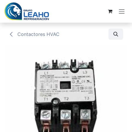
Ir al contenido
Contactores HVAC