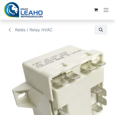
Ir al contenido
Relés / Relay HVAC