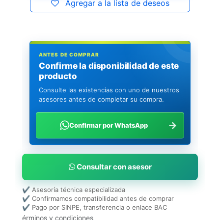
Agregar a la lista de deseos
ANTES DE COMPRAR
Confirme la disponibilidad de este
producto
Consulte las existencias con uno de nuestros
asesores antes de completar su compra.
→
Confirmar por WhatsApp
Consultar con asesor
✔ Asesoría técnica especializada
✔ Confirmamos compatibilidad antes de comprar
✔ Pago por SINPE, transferencia o enlace BAC
érminos y condiciones