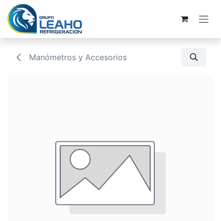
Ir al contenido
Manómetros y Accesorios