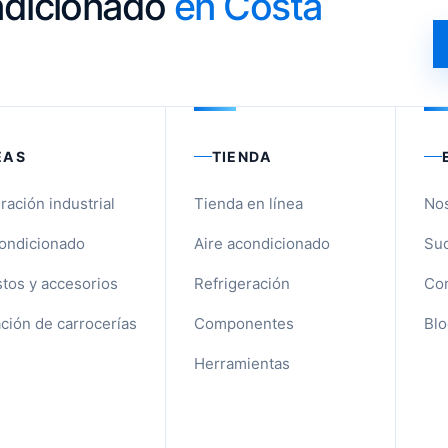
ondicionado
en Costa
EAS
TIENDA
ración industrial
Tienda en línea
No
condicionado
Aire acondicionado
Suc
tos y accesorios
Refrigeración
Con
ción de carrocerías
Componentes
Blo
Herramientas