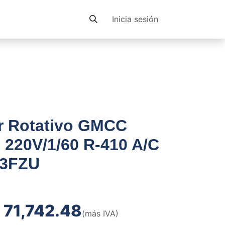
Contacto
Inicia sesión
 Rotativo GMCC
 220V/1/60 R-410 A/C
3FZU
₡
71,742.48
(más IVA)