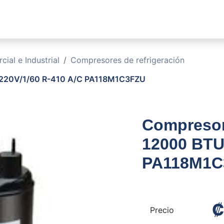
sotros
Soluciones
Productos
Sucursales
Blog
ial e Industrial
Compresores de refrigeración
 220V/1/60 R-410 A/C PA118M1C3FZU
Compresor
12000 BTU
PA118M1C
Precio