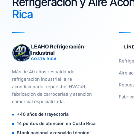
Refrigeración y Aire Ac
Rica
LEAHO Refrigeración
LÍN
Industrial
COSTA RICA
Refrige
Más de 40 años respaldando
Aire a
refrigeración industrial, aire
Repues
acondicionado, repuestos HVAC/R,
fabricación de carrocerías y atención
Fabrica
comercial especializada.
+40 años de trayectoria
14 puntos de atención en Costa Rica
Stock nacional y respaldo técnico-