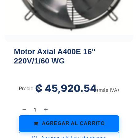
Motor Axial A400E 16"
220V/1/60 WG
₡
45,920.54
Precio
(más IVA)
AGREGAR AL CARRITO
Agregar a la lista de deseos