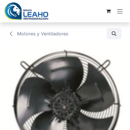
Ir al contenido
Motores y Ventiladores