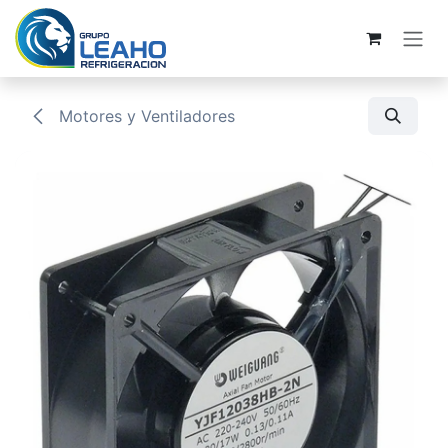
Ir al contenido
Motores y Ventiladores