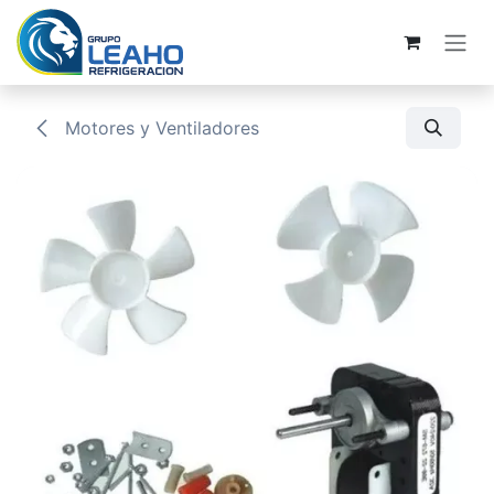
Ir al contenido
Motores y Ventiladores