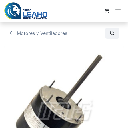
Ir al contenido
Motores y Ventiladores