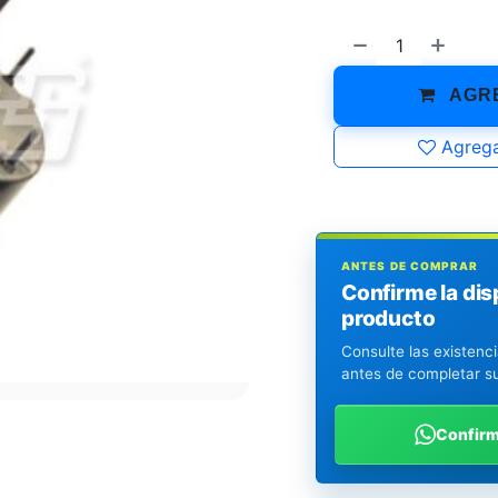
AGRE
Agrega
ANTES DE COMPRAR
Confirme la dis
producto
Consulte las existenc
antes de completar s
Confir