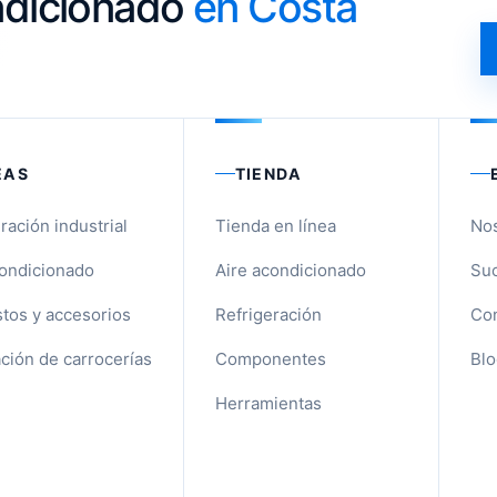
ondicionado
en Costa
EAS
TIENDA
ración industrial
Tienda en línea
No
condicionado
Aire acondicionado
Suc
tos y accesorios
Refrigeración
Con
ción de carrocerías
Componentes
Blo
Herramientas