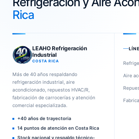
Refrigeración y Aire Ac
Rica
LEAHO Refrigeración
LÍN
Industrial
COSTA RICA
Refrige
Más de 40 años respaldando
Aire a
refrigeración industrial, aire
Repues
acondicionado, repuestos HVAC/R,
fabricación de carrocerías y atención
Fabrica
comercial especializada.
+40 años de trayectoria
14 puntos de atención en Costa Rica
Stock nacional y respaldo técnico-