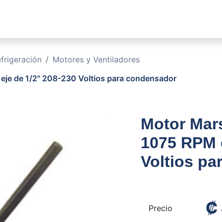
sotros
Soluciones
Productos
Sucursales
Blog
rigeración
Motores y Ventiladores
eje de 1/2" 208-230 Voltios para condensador
Motor Mars
1075 RPM e
Voltios p
₡
Precio