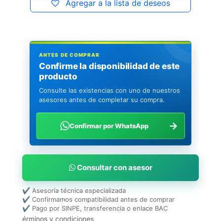
Agregar a la lista de deseos
ANTES DE COMPRAR
Confirme la disponibilidad de este
producto
Consulte las existencias con uno de nuestros
asesores antes de completar su compra.
→
Confirmar por WhatsApp
Consultar con asesor
✔ Asesoría técnica especializada
✔ Confirmamos compatibilidad antes de comprar
✔ Pago por SINPE, transferencia o enlace BAC
érminos y condiciones