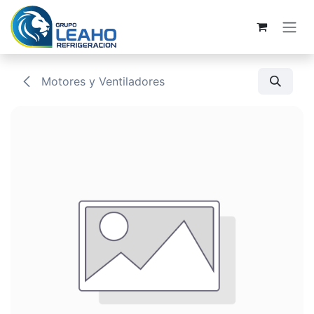
Ir al contenido
Motores y Ventiladores