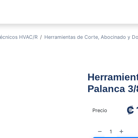
sotros
Soluciones
Productos
Sucursales
Blog
técnicos HVAC/R
Herramientas de Corte, Abocinado y D
Herramien
Palanca 3/
₡
Precio