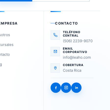
EMPRESA
CONTACTO
TELÉFONO
sotros
CENTRAL
(506) 2239-9070
ursales
EMAIL
CORPORATIVO
tacto
info@leaho.com
g
COBERTURA
Costa Rica