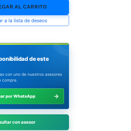
GAR AL CARRITO
r a la lista de deseos
ponibilidad de este
ias con uno de nuestros asesores
u compra.
→
mar por WhatsApp
ultar con asesor