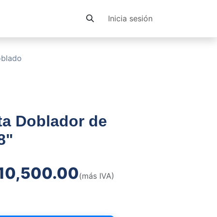
Contacto
Inicia sesión
oblado
ta Doblador de
8"
10,500.00
(más IVA)