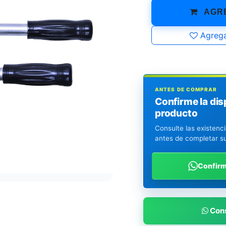
AGRE
Agrega
ANTES DE COMPRAR
Confirme la dis
producto
Consulte las existenc
antes de completar s
Confir
Cons