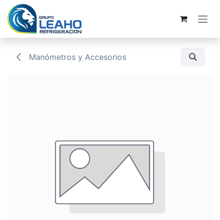
Ir al contenido
Manómetros y Accesorios