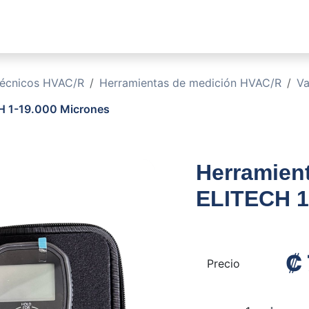
sotros
Soluciones
Productos
Sucursales
Blog
técnicos HVAC/R
Herramientas de medición HVAC/R
V
CH 1-19.000 Micrones
Herramient
ELITECH 1
₡
Precio