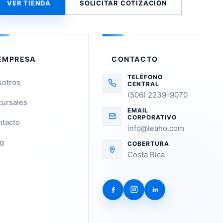
VER TIENDA
SOLICITAR COTIZACIÓN
EMPRESA
CONTACTO
TELÉFONO
sotros
CENTRAL
(506) 2239-9070
ursales
EMAIL
CORPORATIVO
tacto
info@leaho.com
g
COBERTURA
Costa Rica