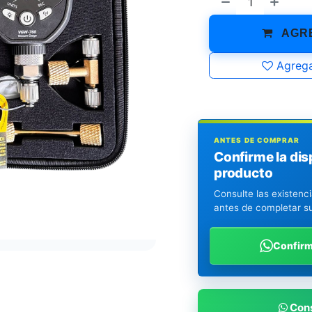
AGRE
Agrega
ANTES DE COMPRAR
Confirme la dis
producto
Consulte las existenc
antes de completar s
Confir
Cons