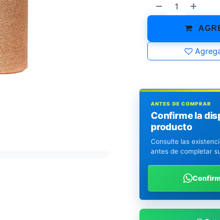
AGRE
Agrega
ANTES DE COMPRAR
Confirme la dis
producto
Consulte las existenc
antes de completar s
Confir