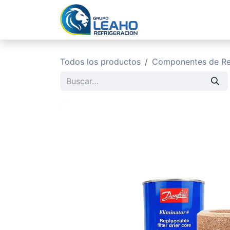
Ir al contenido
Inicio
No
Todos los productos
Componentes de Ref