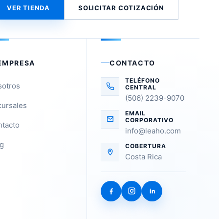
VER TIENDA
SOLICITAR COTIZACIÓN
EMPRESA
CONTACTO
TELÉFONO
sotros
CENTRAL
(506) 2239-9070
ursales
EMAIL
CORPORATIVO
tacto
info@leaho.com
g
COBERTURA
Costa Rica