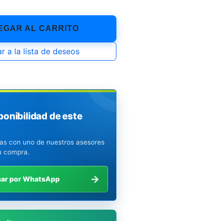
GAR AL CARRITO
r a la lista de deseos
ponibilidad de este
ias con uno de nuestros asesores
u compra.
→
mar por WhatsApp