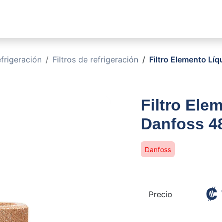
sotros
Soluciones
Productos
Sucursales
Blog
rigeración
Filtros de refrigeración
Filtro Elemento Lí
Filtro Ele
Danfoss 4
Danfoss
₡
Precio