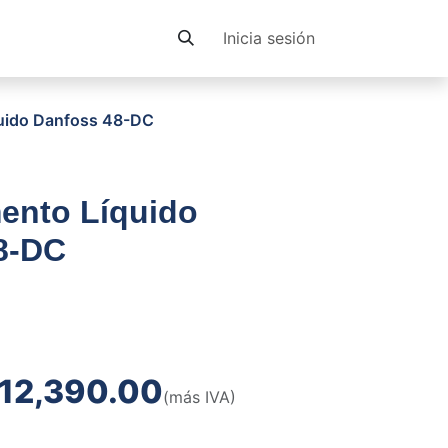
Contacto
Inicia sesión
quido Danfoss 48-DC
mento Líquido
8-DC
12,390.00
(más IVA)