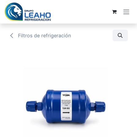
Ir al contenido
Filtros de refrigeración