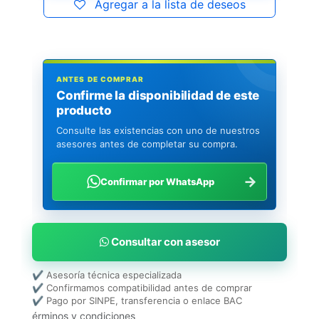
Agregar a la lista de deseos
ANTES DE COMPRAR
Confirme la disponibilidad de este
producto
Consulte las existencias con uno de nuestros
asesores antes de completar su compra.
→
Confirmar por WhatsApp
Consultar con asesor
✔ Asesoría técnica especializada
✔ Confirmamos compatibilidad antes de comprar
✔ Pago por SINPE, transferencia o enlace BAC
érminos y condiciones