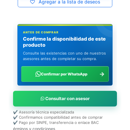
Agregar a la lista de deseos
ANTES DE COMPRAR
Confirme la disponibilidad de este
producto
Consulte las existencias con uno de nuestros
asesores antes de completar su compra.
→
Confirmar por WhatsApp
Consultar con asesor
✔ Asesoría técnica especializada
✔ Confirmamos compatibilidad antes de comprar
✔ Pago por SINPE, transferencia o enlace BAC
érminos y condiciones