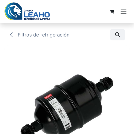
Ir al contenido
Filtros de refrigeración