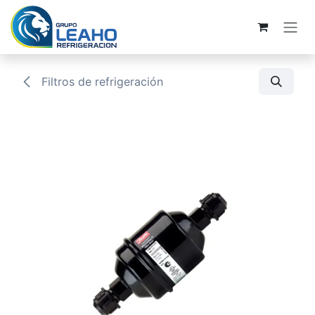
Ir al contenido
Filtros de refrigeración