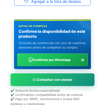
Agregar a la lista de deseos
ANTES DE COMPRAR
Confirme la disponibilidad de este
producto
Consulte las existencias con uno de nuestros
asesores antes de completar su compra.
→
Confirmar por WhatsApp
Consultar con asesor
✔ Asesoría técnica especializada
✔ Confirmamos compatibilidad antes de comprar
✔ Pago por SINPE, transferencia o enlace BAC
érminos y condiciones