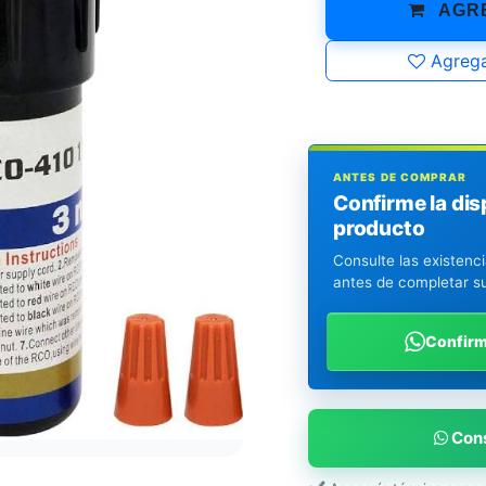
AGRE
Agrega
ANTES DE COMPRAR
Confirme la dis
producto
Consulte las existenc
antes de completar s
Confir
Cons