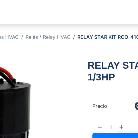
sotros
Soluciones
Productos
Sucursales
Blog
cos HVAC
Relés / Relay HVAC
RELAY STAR KIT RCO-410
RELAY STA
1/3HP
Precio