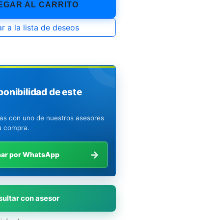
GAR AL CARRITO
r a la lista de deseos
ponibilidad de este
ias con uno de nuestros asesores
u compra.
→
mar por WhatsApp
ultar con asesor