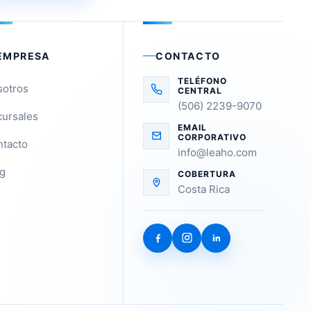
EMPRESA
CONTACTO
TELÉFONO
sotros
CENTRAL
(506) 2239-9070
ursales
EMAIL
CORPORATIVO
tacto
info@leaho.com
g
COBERTURA
Costa Rica