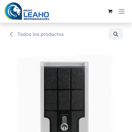
Ir al contenido
Todos los productos