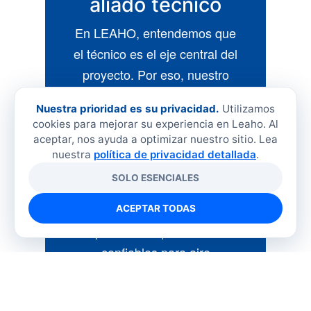
aliado técnico
En LEAHO, entendemos que
el técnico es el eje central del
proyecto. Por eso, nuestro
enfoque está en respaldar su
Nuestra prioridad es su privacidad.
Utilizamos
trabajo con:
cookies para mejorar su experiencia en Leaho. Al
aceptar, nos ayuda a optimizar nuestro sitio. Lea
Stock inmediato de equipos y
nuestra
política de privacidad detallada
.
repuestos | Accesorios para
SOLO ESENCIALES
instalación y mantenimiento |
Asesoría técnica
ACEPTAR TODAS
especializada | Soluciones
confiables para aire
acondicionado comercial
Nuestro objetivo es ser un